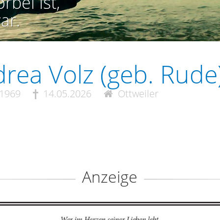
rbei ist,
ar.
rea Volz (geb. Rude
.1969
14.05.2026
Ottweiler
Anzeige