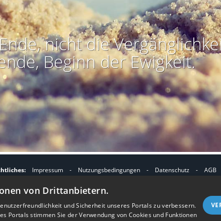
Ende, nicht die Vergänglichkei
ende, Beginn der Ewigkeit.
htliches:
Impressum
-
Nutzungsbedingungen
-
Datenschutz
-
AGB
I
I
refreiheit
-
Barriere melden
-
Accessibility-Modus aktivieren
-
Kontrast
onen von Drittanbietern.
m
m
Nützliches:
Kontakt
-
eigenes Gedenkportal erstellen
A
K
VE
nutzerfreundlichkeit und Sicherheit unseres Portals zu verbessern.
Vertrag widerrufen
res Portals stimmen Sie der Verwendung von Cookies und Funktionen
c
o