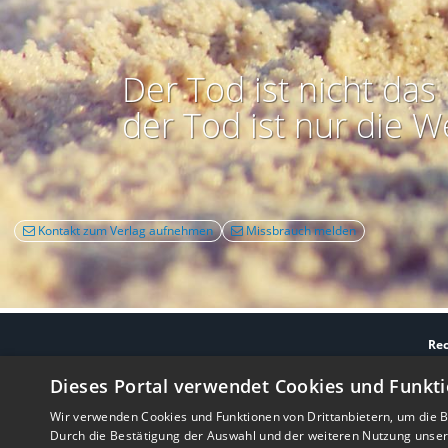
Der Tod ist nicht das 
der Tod ist nur die W
Kontakt zum Verlag aufnehmen
Missbrauch melden
Rec
Nutzbarkeit:
Barrie
Dieses Portal verwendet Cookies und Funkti
Wir verwenden Cookies und Funktionen von Drittanbietern, um die Be
Durch die Bestätigung der Auswahl und der weiteren Nutzung unse