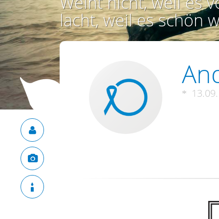
Weint nicht, weil es vo
lacht, weil es schön w
And
13.09