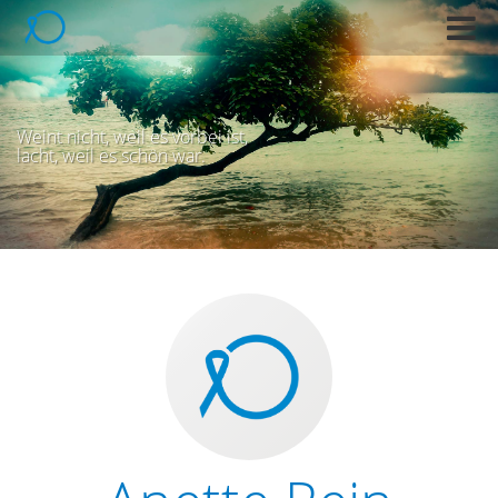
M
e
n
ü
Weint nicht, weil es vorbei ist,
lacht, weil es schön war.