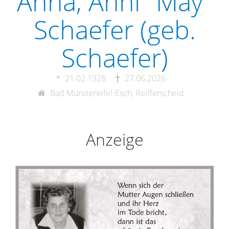
Anna, Änni "May"
Schaefer (geb.
Schaefer)
21.02.1928
27.06.2026
Bad Münstereifel-Esch, Reifferscheid
Anzeige