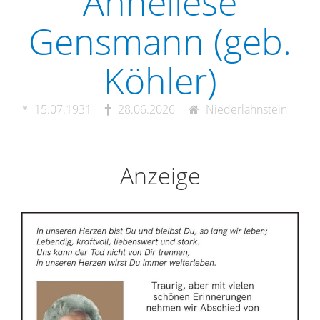
Anneliese
Gensmann (geb.
Köhler)
15.07.1931
28.06.2026
Niederlahnstein
Anzeige