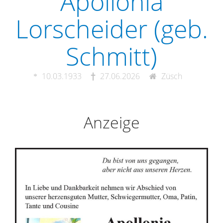
Apollonia
Lorscheider (geb.
Schmitt)
10.03.1933
27.06.2026
Züsch
Anzeige