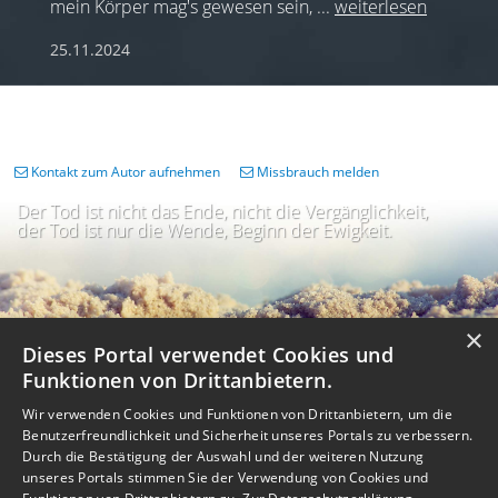
mein Körper mag's gewesen sein,
...
weiterlesen
25.11.2024
Kontakt zum Autor aufnehmen
Missbrauch melden
Der Tod ist nicht das Ende, nicht die Vergänglichkeit,
der Tod ist nur die Wende, Beginn der Ewigkeit.
×
Dieses Portal verwendet Cookies und
Funktionen von Drittanbietern.
Wir verwenden Cookies und Funktionen von Drittanbietern, um die
Benutzerfreundlichkeit und Sicherheit unseres Portals zu verbessern.
Durch die Bestätigung der Auswahl und der weiteren Nutzung
unseres Portals stimmen Sie der Verwendung von Cookies und
Impressum
Nutzungsbedingungen
Datenschutz
AGB
I
Barrierefreiheit
Barriere melden
Accessibility-Modus aktivieren