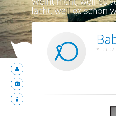
Weint nicht, weil es vo
lacht, weil es schön w
Bab
09.02