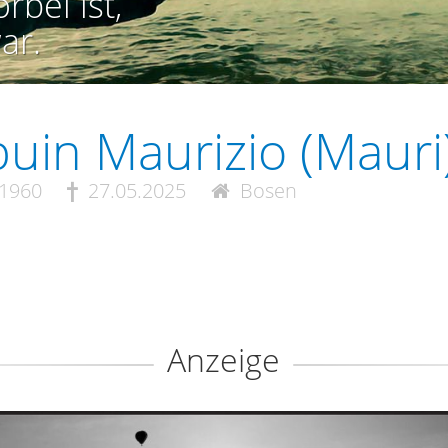
rbei ist,
ar.
uin Maurizio (Mauri
.1960
27.05.2025
Bosen
Anzeige