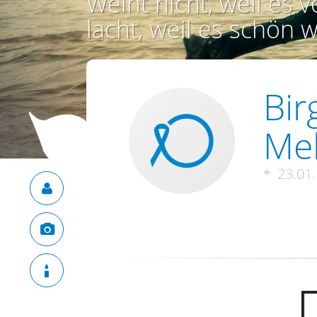
Weint nicht, weil es vo
lacht, weil es schön w
Bir
Me
23.01