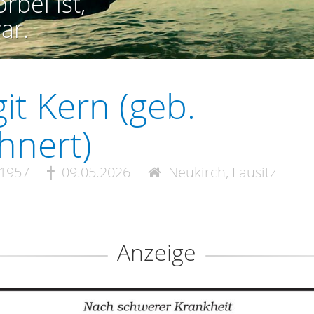
rbei ist,
ar.
git Kern (geb.
hnert)
.1957
09.05.2026
Neukirch, Lausitz
Anzeige