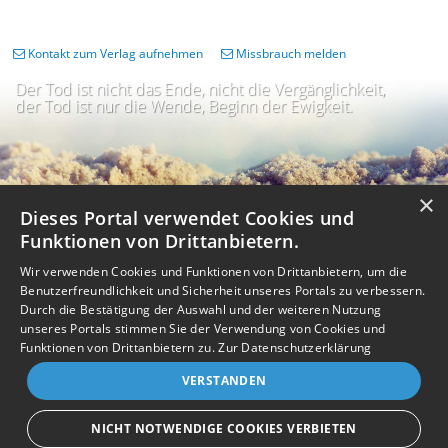
Kontakt zum Verlag aufnehmen
Missbrauch melden
Der Tod ist nicht das Ende, nicht die Vergänglichkeit,
der Tod ist nur die Wende, Beginn der Ewigkeit.
×
Dieses Portal verwendet Cookies und
Funktionen von Drittanbietern.
Wir verwenden Cookies und Funktionen von Drittanbietern, um die
Benutzerfreundlichkeit und Sicherheit unseres Portals zu verbessern.
Durch die Bestätigung der Auswahl und der weiteren Nutzung
unseres Portals stimmen Sie der Verwendung von Cookies und
Impressum
Nutzungsbedingungen
Datenschutz
AGB
I
Barrierefreiheit
Barriere melden
Accessibility-Modus aktivieren
Funktionen von Drittanbietern zu.
Zur Datenschutzerklärung
I
m
Kontrastmodus aktivieren
VERSTANDEN
m
A
Kontakt
eigenes Gedenkportal erstellen
K
c
o
Vertrag widerrufen
c
NICHT NOTWENDIGE COOKIES VERBIETEN
n
e