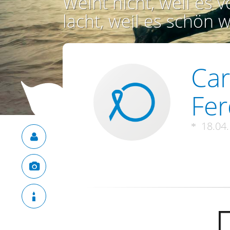
Weint nicht, weil es vo
lacht, weil es schön w
Car
Fer
18.04