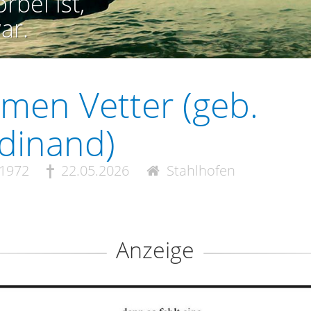
rbei ist,
ar.
men Vetter (geb.
dinand)
.1972
22.05.2026
Stahlhofen
Anzeige