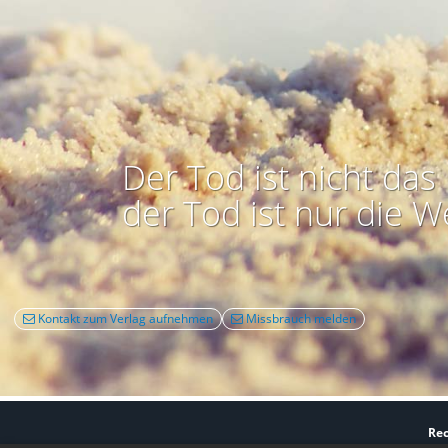
Der Tod ist nicht das 
der Tod ist nur die W
Kontakt zum Verlag aufnehmen
Missbrauch melden
Rec