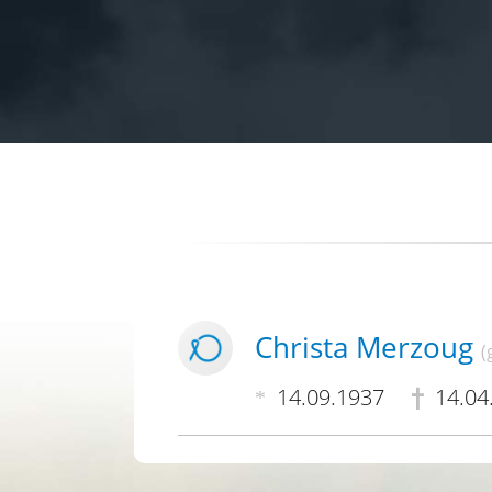
Christa Merzoug
(
14.09.1937
14.04