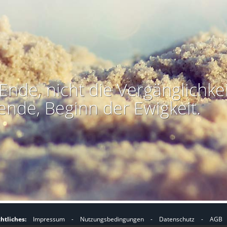
Ende, nicht die Vergänglichkei
ende, Beginn der Ewigkeit.
htliches:
Impressum
-
Nutzungsbedingungen
-
Datenschutz
-
AGB