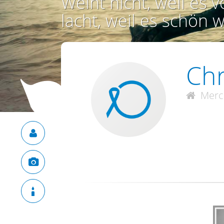
Weint nicht, weil es vo
lacht, weil es schön w
Chr
Merc