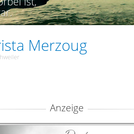
rbei ist,
ar.
ista Merzoug
hweiler
Anzeige