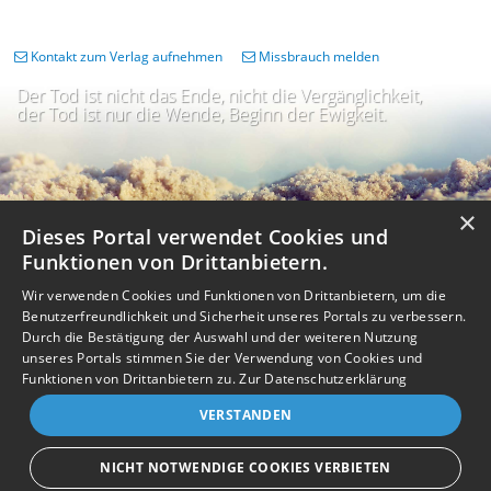
Kontakt zum Verlag aufnehmen
Missbrauch melden
Der Tod ist nicht das Ende, nicht die Vergänglichkeit,
der Tod ist nur die Wende, Beginn der Ewigkeit.
×
Dieses Portal verwendet Cookies und
Funktionen von Drittanbietern.
Wir verwenden Cookies und Funktionen von Drittanbietern, um die
Benutzerfreundlichkeit und Sicherheit unseres Portals zu verbessern.
Durch die Bestätigung der Auswahl und der weiteren Nutzung
unseres Portals stimmen Sie der Verwendung von Cookies und
Impressum
Nutzungsbedingungen
Datenschutz
AGB
I
Barrierefreiheit
Barriere melden
Accessibility-Modus aktivieren
Funktionen von Drittanbietern zu.
Zur Datenschutzerklärung
I
m
Kontrastmodus aktivieren
VERSTANDEN
m
A
Kontakt
eigenes Gedenkportal erstellen
K
c
o
Vertrag widerrufen
c
NICHT NOTWENDIGE COOKIES VERBIETEN
n
e