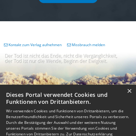
Kontakt zum Verlag aufnehmen
Missbrauch melden
Der Tod ist nicht das Ende, nicht die Vergänglichkeit,
der Tod ist nur die Wende, Beginn der Ewigkeit.
×
Dieses Portal verwendet Cookies und
Funktionen von Drittanbietern.
Wir verwenden Cookies und Funktionen von Drittanbietern, um die
Benutzerfreundlichkeit und Sicherheit unseres Portals zu verbessern.
Durch die Bestätigung der Auswahl und der weiteren Nutzung
unseres Portals stimmen Sie der Verwendung von Cookies und
Impressum
Nutzungsbedingungen
Datenschutz
AGB
I
Barrierefreiheit
Barriere melden
Accessibility-Modus aktivieren
Funktionen von Drittanbietern zu.
Zur Datenschutzerklärung