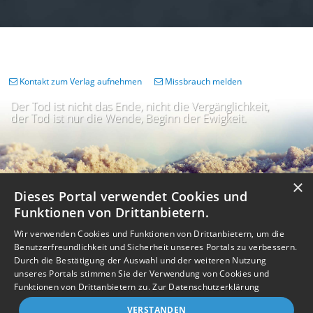
Kontakt zum Verlag aufnehmen
Missbrauch melden
Der Tod ist nicht das Ende, nicht die Vergänglichkeit,
der Tod ist nur die Wende, Beginn der Ewigkeit.
×
Dieses Portal verwendet Cookies und
Funktionen von Drittanbietern.
Wir verwenden Cookies und Funktionen von Drittanbietern, um die
Benutzerfreundlichkeit und Sicherheit unseres Portals zu verbessern.
Durch die Bestätigung der Auswahl und der weiteren Nutzung
unseres Portals stimmen Sie der Verwendung von Cookies und
Impressum
Nutzungsbedingungen
Datenschutz
AGB
I
Barrierefreiheit
Barriere melden
Accessibility-Modus aktivieren
Funktionen von Drittanbietern zu.
Zur Datenschutzerklärung
I
m
Kontrastmodus aktivieren
VERSTANDEN
m
A
Kontakt
eigenes Gedenkportal erstellen