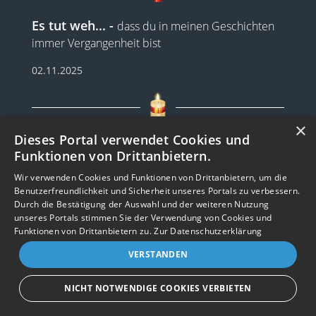
Es tut weh...
dass du in meinen Geschichten
immer Vergangenheit bist
02.11.2025
×
Heute ist wieder einer dieser Tage..
an
Dieses Portal verwendet Cookies und
denen ich begreife, dass du wirklich nie
Funktionen von Drittanbietern.
wiederkommt und mein Herz
...
weiterlesen
Wir verwenden Cookies und Funktionen von Drittanbietern, um die
Benutzerfreundlichkeit und Sicherheit unseres Portals zu verbessern.
01.11.2025
Durch die Bestätigung der Auswahl und der weiteren Nutzung
unseres Portals stimmen Sie der Verwendung von Cookies und
Impressum
Nutzungsbedingungen
Datenschutz
AGB
I
Barrierefreiheit
Barriere melden
Accessibility-Modus aktivieren
Funktionen von Drittanbietern zu.
Zur Datenschutzerklärung
I
m
Kontrastmodus aktivieren
VERSTANDEN
m
A
Kontakt
eigenes Gedenkportal erstellen
Mit deinem Tod....
habe ich vieles verloren.
K
c
o
Vertrag widerrufen
c
Aber nicht die Erinnerungen und das Erlebte mit
NICHT NOTWENDIGE COOKIES VERBIETEN
n
e
dir.
Gedenkportal erstellen
t
s