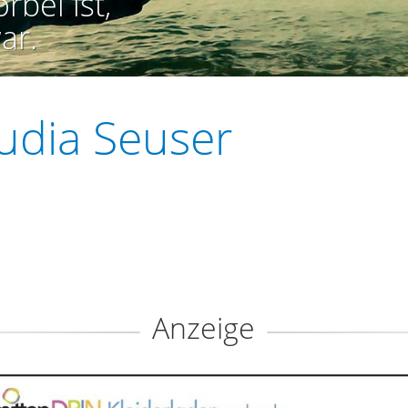
rbei ist,
ar.
udia Seuser
Anzeige