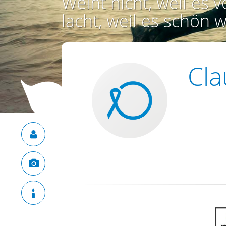
Weint nicht, weil es vo
lacht, weil es schön w
Cla