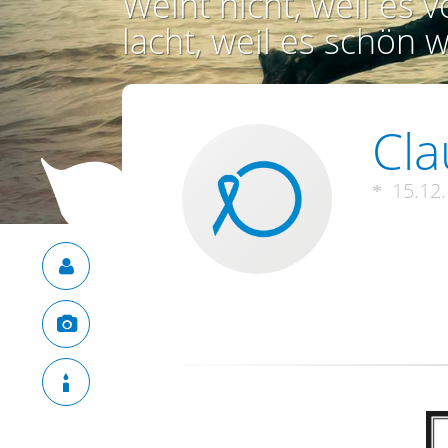
Weint nicht, weil es vo
lacht, weil es schön w
Cla
15.12