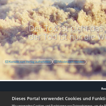
Der Tod ist nicht das 
der Tod ist nur die W
Kontakt zum Verlag aufnehmen
Missbrauch melden
Rec
Nutzbarkeit:
Barrie
Dieses Portal verwendet Cookies und Funkti
Wir verwenden Cookies und Funktionen von Drittanbietern, um die Be