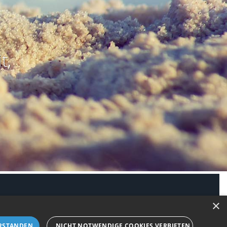
t,
modus aktivieren
×
RSTANDEN
NICHT NOTWENDIGE COOKIES VERBIETEN