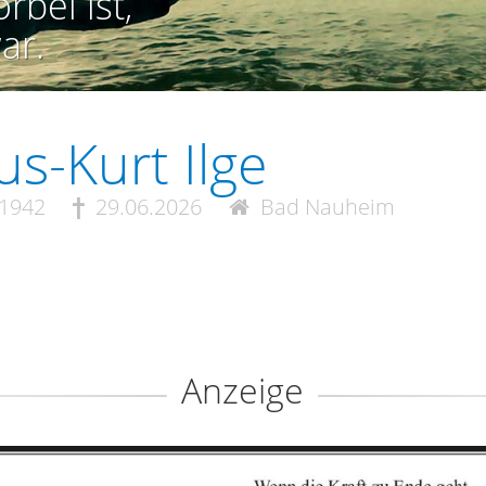
rbei ist,
ar.
us-Kurt Ilge
.1942
29.06.2026
Bad Nauheim
Anzeige