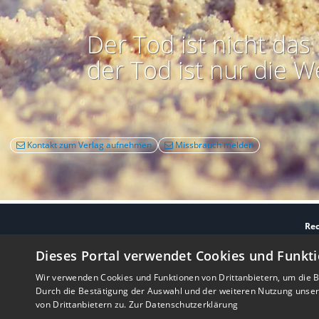
Der Tod ist nicht das 
der Tod ist nur die W
Kontakt zum Verlag aufnehmen
Missbrauch melden
Rec
Nutzbarkeit:
Barrie
Dieses Portal verwendet Cookies und Funkti
Wir verwenden Cookies und Funktionen von Drittanbietern, um die Be
Durch die Bestätigung der Auswahl und der weiteren Nutzung unse
von Drittanbietern zu.
Zur Datenschutzerklärung