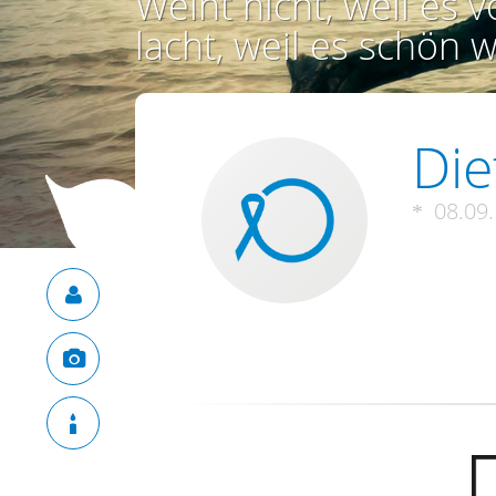
Weint nicht, weil es vo
lacht, weil es schön w
Die
08.09