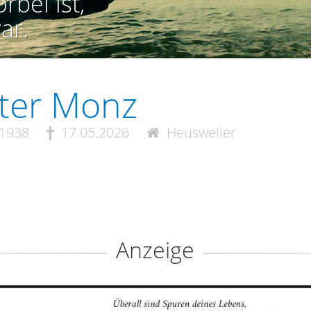
rbei ist,
ar.
ter Monz
.1938
17.05.2026
Heusweiler
Anzeige