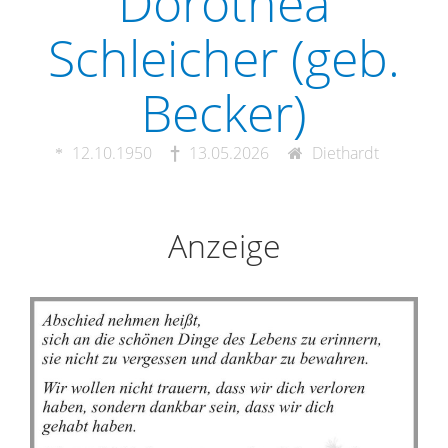
Dorothea
Schleicher (geb.
Becker)
12.10.1950
13.05.2026
Diethardt
Anzeige