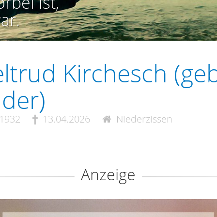
rbei ist,
ar.
ltrud Kirchesch (geb
der)
.1932
13.04.2026
Niederzissen
Anzeige