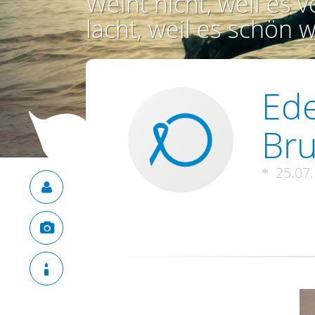
Weint nicht, weil es vo
lacht, weil es schön w
Ede
Bru
25.07