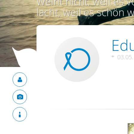
Weint nicht, weil es vo
lacht, weil es schön w
Edu
03.05