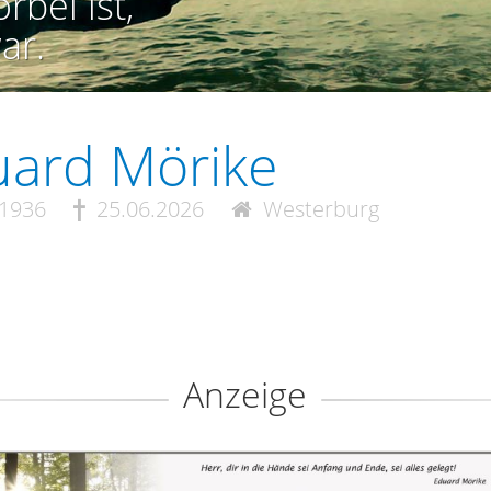
rbei ist,
ar.
ard Mörike
.1936
25.06.2026
Westerburg
Anzeige