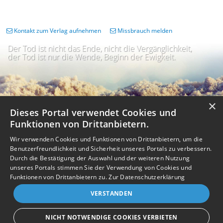
Kontakt zum Verlag aufnehmen
Missbrauch melden
Der Tod ist nicht das Ende, nicht die Vergänglichkeit,
der Tod ist nur die Wende, Beginn der Ewigkeit.
×
Dieses Portal verwendet Cookies und
Funktionen von Drittanbietern.
Wir verwenden Cookies und Funktionen von Drittanbietern, um die
Benutzerfreundlichkeit und Sicherheit unseres Portals zu verbessern.
Durch die Bestätigung der Auswahl und der weiteren Nutzung
unseres Portals stimmen Sie der Verwendung von Cookies und
Impressum
Nutzungsbedingungen
Datenschutz
AGB
I
Barrierefreiheit
Barriere melden
Accessibility-Modus aktivieren
Funktionen von Drittanbietern zu.
Zur Datenschutzerklärung
I
m
Kontrastmodus aktivieren
VERSTANDEN
m
A
Kontakt
eigenes Gedenkportal erstellen
K
c
o
Vertrag widerrufen
c
NICHT NOTWENDIGE COOKIES VERBIETEN
n
e