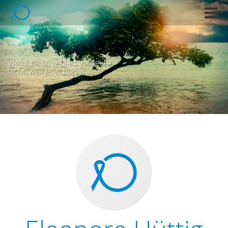
M
e
n
ü
Weint nicht, weil es vorbei ist,
lacht, weil es schön war.