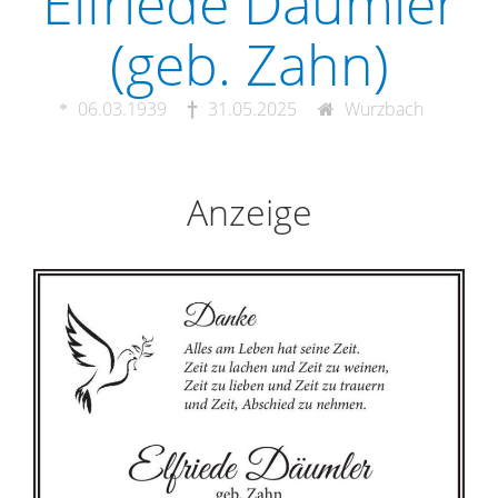
Elfriede Däumler
(geb. Zahn)
06.03.1939
31.05.2025
Wurzbach
Anzeige