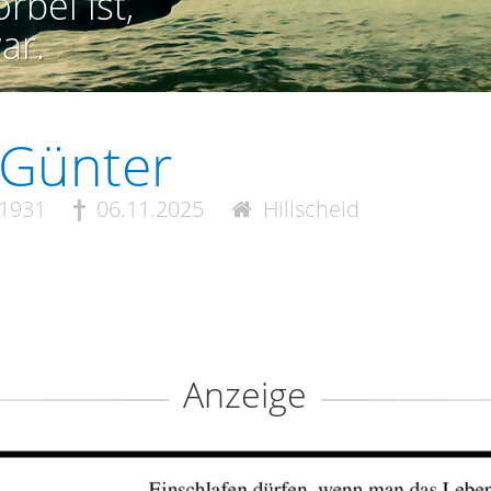
rbei ist,
ar.
i Günter
.1931
06.11.2025
Hillscheid
Anzeige