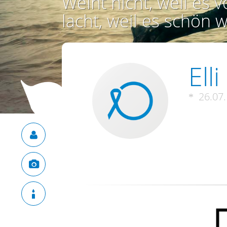
Weint nicht, weil es vo
lacht, weil es schön w
Ell
26.07