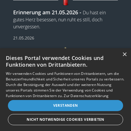
Erinnerung am 21.05.2026
Du hast ein
gutes Herz besessen, nun ruht es still, doch
unvergessen.
21.05.2026
×
Dieses Portal verwendet Cookies und
Funktionen von Drittanbietern.
Erinnerung am 20.05.2026
Hast uns geliebt,
umsorgt, bewacht und selten nur an dich gedacht.
Wir verwenden Cookies und Funktionen von Drittanbietern, um die
Benutzerfreundlichkeit und Sicherheit unseres Portals zu verbessern.
20.05.2026
Durch die Bestätigung der Auswahl und der weiteren Nutzung
unseres Portals stimmen Sie der Verwendung von Cookies und
Impressum
Nutzungsbedingungen
Datenschutz
AGB
I
Barrierefreiheit
Barriere melden
Accessibility-Modus aktivieren
Funktionen von Drittanbietern zu.
Zur Datenschutzerklärung
I
m
Kontrastmodus aktivieren
VERSTANDEN
m
A
Kontakt
eigenes Gedenkportal erstellen
Erinnerung am 19.05.2026
K
c
Dich verlieren
o
Vertrag widerrufen
c
war unsagbar schwer, Dich vermissen noch so viel
NICHT NOTWENDIGE COOKIES VERBIETEN
n
e
mehr!
Gedenkportal erstellen
t
s