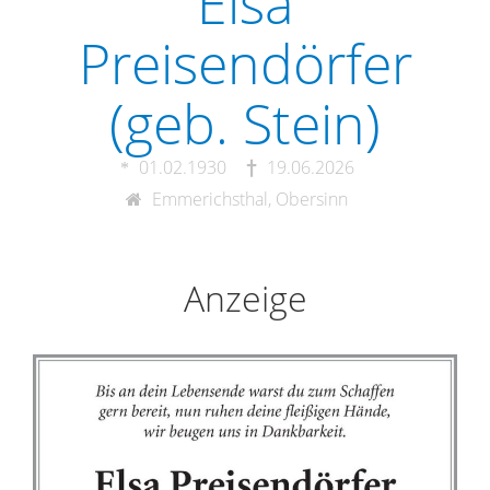
Elsa
Preisendörfer
(geb. Stein)
01.02.1930
19.06.2026
Emmerichsthal, Obersinn
Anzeige