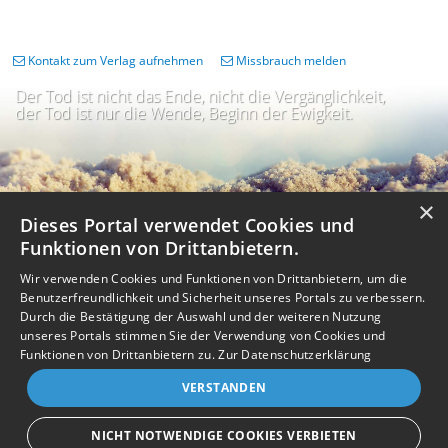
Kontakt zum Verlag aufnehmen
Missbrauch melden
Der Tod ist nicht das Ende, nicht die Vergänglichkeit,
der Tod ist nur die Wende, Beginn der Ewigkeit.
×
Dieses Portal verwendet Cookies und
Funktionen von Drittanbietern.
Wir verwenden Cookies und Funktionen von Drittanbietern, um die
Benutzerfreundlichkeit und Sicherheit unseres Portals zu verbessern.
Durch die Bestätigung der Auswahl und der weiteren Nutzung
unseres Portals stimmen Sie der Verwendung von Cookies und
Impressum
Nutzungsbedingungen
Datenschutz
AGB
I
Barrierefreiheit
Barriere melden
Accessibility-Modus aktivieren
Funktionen von Drittanbietern zu.
Zur Datenschutzerklärung
I
m
Kontrastmodus aktivieren
VERSTANDEN
m
A
Kontakt
eigenes Gedenkportal erstellen
K
c
o
Vertrag widerrufen
c
NICHT NOTWENDIGE COOKIES VERBIETEN
n
e