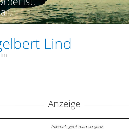
rbei ist,
ar.
elbert Lind
eim
Anzeige