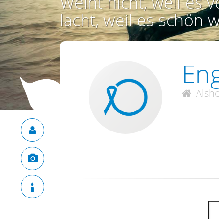
Weint nicht, weil es vo
lacht, weil es schön w
Eng
Alsh