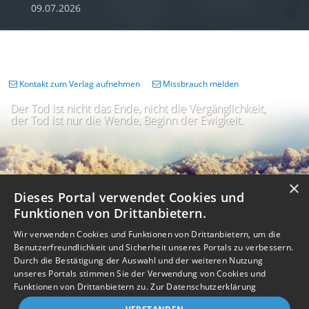
09.07.2026
Kontakt zum Verlag aufnehmen
Missbrauch melden
Der Tod ist nicht das Ende, nicht die Vergänglichkeit,
der Tod ist nur die Wende, Beginn der Ewigkeit.
×
Dieses Portal verwendet Cookies und
Funktionen von Drittanbietern.
Wir verwenden Cookies und Funktionen von Drittanbietern, um die
Benutzerfreundlichkeit und Sicherheit unseres Portals zu verbessern.
Durch die Bestätigung der Auswahl und der weiteren Nutzung
unseres Portals stimmen Sie der Verwendung von Cookies und
Impressum
Nutzungsbedingungen
Datenschutz
AGB
I
Barrierefreiheit
Barriere melden
Accessibility-Modus aktivieren
Funktionen von Drittanbietern zu.
Zur Datenschutzerklärung
I
m
Kontrastmodus aktivieren