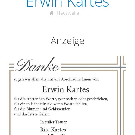
Erwin Kartes
Heusweiler
Anzeige