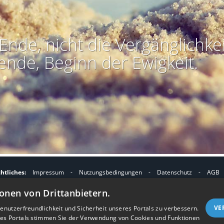
Ende, nicht die Vergänglichkei
ende, Beginn der Ewigkeit.
htliches:
Impressum
-
Nutzungsbedingungen
-
Datenschutz
-
AGB
I
I
refreiheit
-
Barriere melden
-
Accessibility-Modus aktivieren
-
Kontrast
onen von Drittanbietern.
m
m
Nützliches:
Kontakt
-
eigenes Gedenkportal erstellen
A
K
VE
nutzerfreundlichkeit und Sicherheit unseres Portals zu verbessern.
Vertrag widerrufen
res Portals stimmen Sie der Verwendung von Cookies und Funktionen
c
o