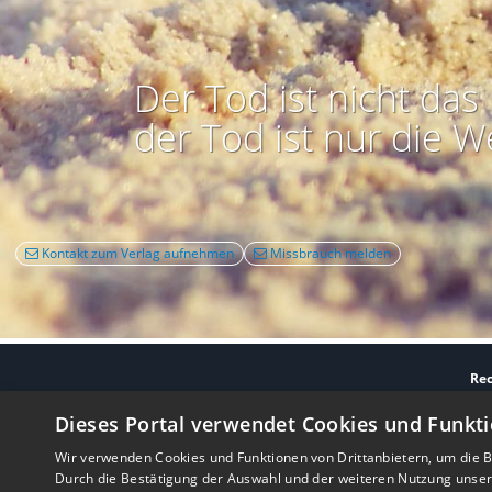
Der Tod ist nicht das 
der Tod ist nur die W
Kontakt zum Verlag aufnehmen
Missbrauch melden
Rec
Nutzbarkeit:
Barrie
Dieses Portal verwendet Cookies und Funkti
Wir verwenden Cookies und Funktionen von Drittanbietern, um die Be
Durch die Bestätigung der Auswahl und der weiteren Nutzung unse