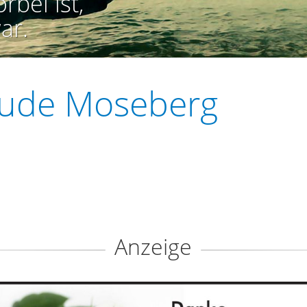
rbei ist,
ar.
aude Moseberg
Anzeige