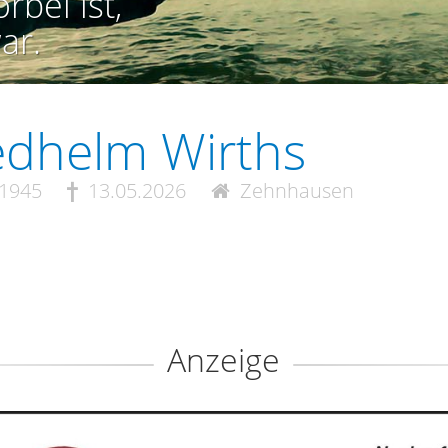
rbei ist,
ar.
edhelm Wirths
.1945
13.05.2026
Zehnhausen
Anzeige