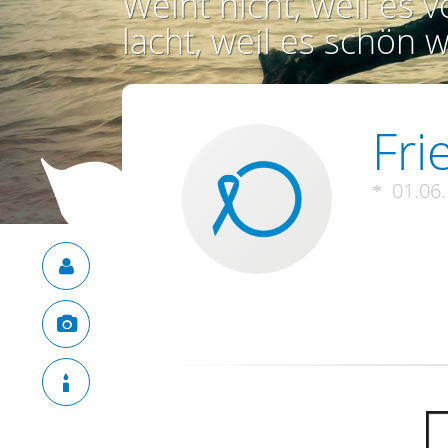
Weint nicht, weil es vo
lacht, weil es schön w
Fri
01.06