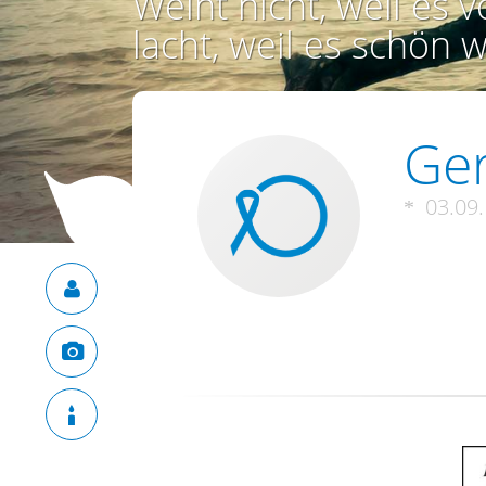
Weint nicht, weil es vo
lacht, weil es schön w
Ger
03.09