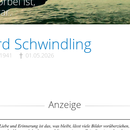
rbei ist,
ar.
d Schwindling
.1941
01.05.2026
Anzeige