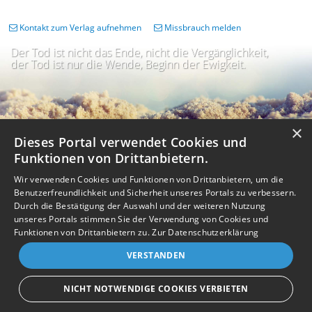
Kontakt zum Verlag aufnehmen
Missbrauch melden
Der Tod ist nicht das Ende, nicht die Vergänglichkeit,
der Tod ist nur die Wende, Beginn der Ewigkeit.
×
Dieses Portal verwendet Cookies und
Funktionen von Drittanbietern.
Wir verwenden Cookies und Funktionen von Drittanbietern, um die
Benutzerfreundlichkeit und Sicherheit unseres Portals zu verbessern.
Durch die Bestätigung der Auswahl und der weiteren Nutzung
unseres Portals stimmen Sie der Verwendung von Cookies und
Impressum
Nutzungsbedingungen
Datenschutz
AGB
I
Barrierefreiheit
Barriere melden
Accessibility-Modus aktivieren
Funktionen von Drittanbietern zu.
Zur Datenschutzerklärung
I
m
Kontrastmodus aktivieren
VERSTANDEN
m
A
Kontakt
eigenes Gedenkportal erstellen
K
c
o
Vertrag widerrufen
c
NICHT NOTWENDIGE COOKIES VERBIETEN
n
e
Gedenkportal erstellen
t
s