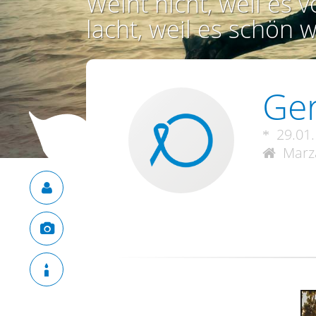
Weint nicht, weil es vo
lacht, weil es schön w
Ger
29.01
Marza