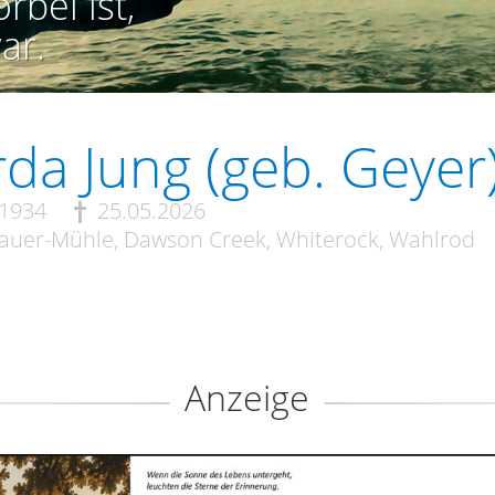
rbei ist,
ar.
da Jung (geb. Geyer
.1934
25.05.2026
uer-Mühle, Dawson Creek, Whiterock, Wahlrod
Anzeige