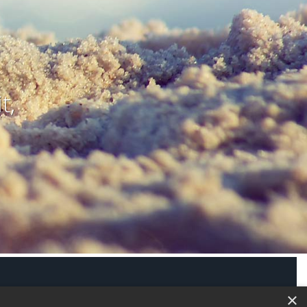
t,
modus aktivieren
×