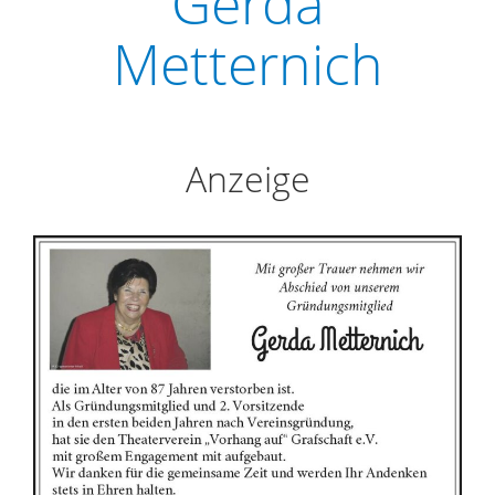
Gerda
Metternich
Anzeige