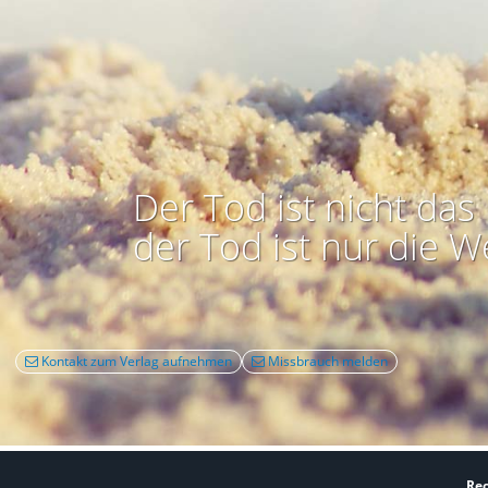
Der Tod ist nicht das 
der Tod ist nur die W
Kontakt zum Verlag aufnehmen
Missbrauch melden
Rec