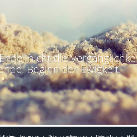
Ende, nicht die Vergänglichkei
ende, Beginn der Ewigkeit.
htliches:
Impressum
-
Nutzungsbedingungen
-
Datenschutz
-
AGB