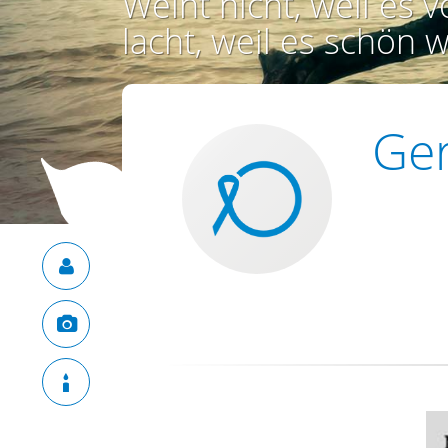
Weint nicht, weil es vo
lacht, weil es schön w
Ger