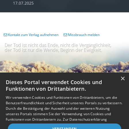
17.07.2025
Kontakt zum Verlag aufnehmen
Missbrauch melden
Der Tod ist nicht das Ende, nicht die Vergänglichkeit,
der Tod ist nur die Wende, Beginn der Ewigkeit.
×
Dieses Portal verwendet Cookies und
Funktionen von Drittanbietern.
Wir verwenden Cookies und Funktionen von Drittanbietern, um die
Benutzerfreundlichkeit und Sicherheit unseres Portals zu verbessern.
Durch die Bestätigung der Auswahl und der weiteren Nutzung
unseres Portals stimmen Sie der Verwendung von Cookies und
Impressum
Nutzungsbedingungen
Datenschutz
AGB
I
Barrierefreiheit
Barriere melden
Accessibility-Modus aktivieren
Funktionen von Drittanbietern zu.
Zur Datenschutzerklärung
I
m
Kontrastmodus aktivieren
VERSTANDEN