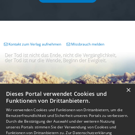
Kontakt zum Verlag aufnehmen
Missbrauch melden
Der Tod ist nicht das Ende, nicht die Vergänglichkeit,
der Tod ist nur die Wende, Beginn der Ewigkeit.
×
Dieses Portal verwendet Cookies und
Funktionen von Drittanbietern.
Wir verwenden Cookies und Funktionen von Drittanbietern, um die
Benutzerfreundlichkeit und Sicherheit unseres Portals zu verbessern.
Durch die Bestätigung der Auswahl und der weiteren Nutzung
unseres Portals stimmen Sie der Verwendung von Cookies und
Impressum
Nutzungsbedingungen
Datenschutz
AGB
I
Barrierefreiheit
Barriere melden
Accessibility-Modus aktivieren
Funktionen von Drittanbietern zu.
Zur Datenschutzerklärung