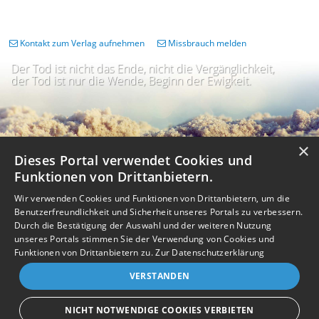
Kontakt zum Verlag aufnehmen
Missbrauch melden
Der Tod ist nicht das Ende, nicht die Vergänglichkeit,
der Tod ist nur die Wende, Beginn der Ewigkeit.
×
Dieses Portal verwendet Cookies und
Funktionen von Drittanbietern.
Wir verwenden Cookies und Funktionen von Drittanbietern, um die
Benutzerfreundlichkeit und Sicherheit unseres Portals zu verbessern.
Durch die Bestätigung der Auswahl und der weiteren Nutzung
unseres Portals stimmen Sie der Verwendung von Cookies und
Impressum
Nutzungsbedingungen
Datenschutz
AGB
I
Barrierefreiheit
Barriere melden
Accessibility-Modus aktivieren
Funktionen von Drittanbietern zu.
Zur Datenschutzerklärung
I
m
Kontrastmodus aktivieren
VERSTANDEN
m
A
Kontakt
eigenes Gedenkportal erstellen
K
c
o
Vertrag widerrufen
c
NICHT NOTWENDIGE COOKIES VERBIETEN
n
e