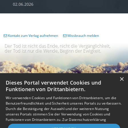
02.06.2026
Kontakt zum Verlag aufnehmen
Missbrauch melden
Der Tod ist nicht das Ende, nicht die Vergänglichkeit,
der Tod ist nur die Wende, Beginn der Ewigkeit.
×
Dieses Portal verwendet Cookies und
Funktionen von Drittanbietern.
Wir verwenden Cookies und Funktionen von Drittanbietern, um die
Benutzerfreundlichkeit und Sicherheit unseres Portals zu verbessern.
Durch die Bestätigung der Auswahl und der weiteren Nutzung
unseres Portals stimmen Sie der Verwendung von Cookies und
Impressum
Nutzungsbedingungen
Datenschutz
AGB
I
Barrierefreiheit
Barriere melden
Accessibility-Modus aktivieren
Funktionen von Drittanbietern zu.
Zur Datenschutzerklärung
I
m
Kontrastmodus aktivieren