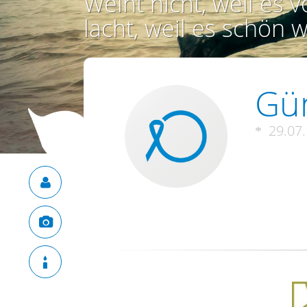
Weint nicht, weil es vo
lacht, weil es schön w
Gün
29.07