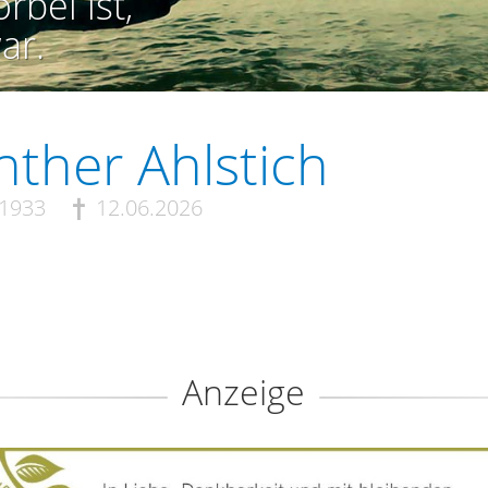
rbei ist,
ar.
ther Ahlstich
.1933
12.06.2026
Anzeige