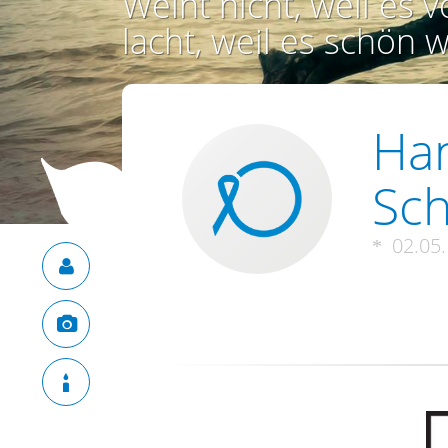
Weint nicht, weil es vo
lacht, weil es schön w
Han
Sch
02.05