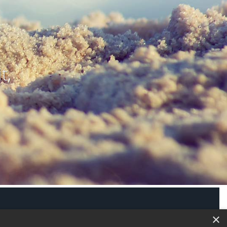
t,
modus aktivieren
×