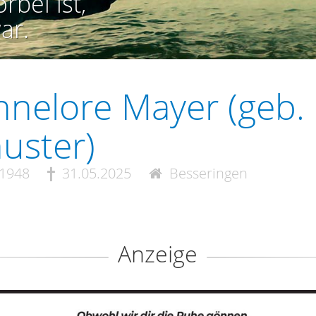
rbei ist,
ar.
nelore Mayer (geb.
uster)
.1948
31.05.2025
Besseringen
Anzeige