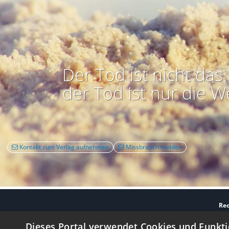
Der Tod ist nicht das 
der Tod ist nur die W
Kontakt zum Verlag aufnehmen
Missbrauch melden
Rec
Nutzbarkeit:
Barrie
Dieses Portal verwendet Cookies und Funkti