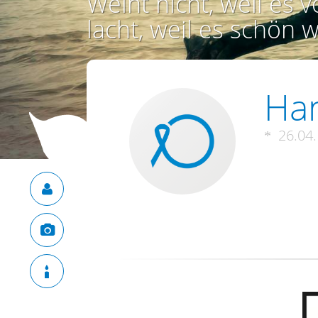
Weint nicht, weil es vo
lacht, weil es schön w
Ha
26.04