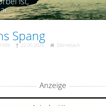
rbei ist,
ar.
ns Spang
.1939
22.05.2026
Dörrebach
Anzeige