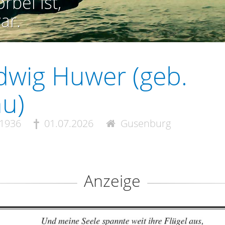
rbei ist,
ar.
wig Huwer (geb.
u)
.1936
01.07.2026
Gusenburg
Anzeige