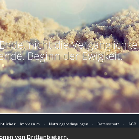
Ende, nicht die Vergänglichkei
ende, Beginn der Ewigkeit.
htliches:
Impressum
-
Nutzungsbedingungen
-
Datenschutz
-
AGB
I
I
refreiheit
-
Barriere melden
-
Accessibility-Modus aktivieren
-
Kontrast
onen von Drittanbietern.
m
m
Nützliches:
Kontakt
-
eigenes Gedenkportal erstellen