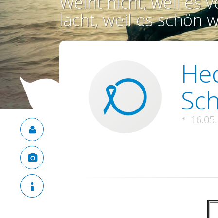
Weint nicht, weil es vo
lacht, weil es schön w
Hed
Sch
16.05