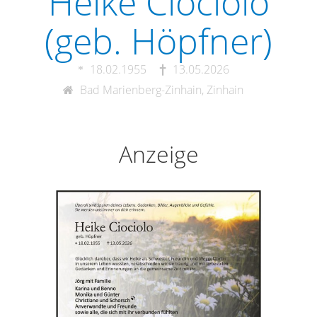
Heike Ciociolo
(geb. Höpfner)
18.02.1955
13.05.2026
Bad Marienberg-Zinhain, Zinhain
Anzeige