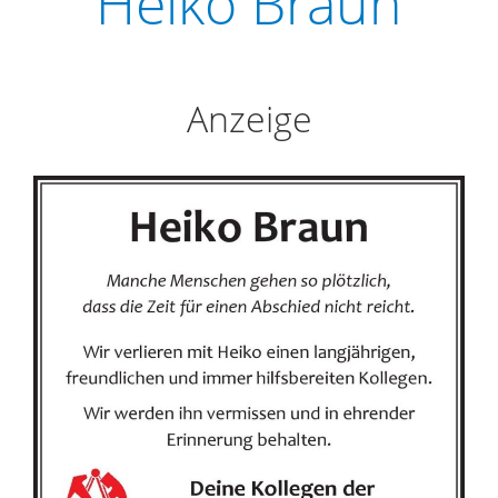
Heiko Braun
Anzeige