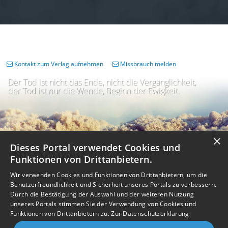
Kontakt zum Verlag aufnehmen
Missbrauch melden
Der Tod ist nicht das Ende, nicht die Vergänglichkeit,
der Tod ist nur die Wende, Beginn der Ewigkeit.
×
Dieses Portal verwendet Cookies und
Funktionen von Drittanbietern.
Wir verwenden Cookies und Funktionen von Drittanbietern, um die
Benutzerfreundlichkeit und Sicherheit unseres Portals zu verbessern.
Durch die Bestätigung der Auswahl und der weiteren Nutzung
unseres Portals stimmen Sie der Verwendung von Cookies und
Impressum
Nutzungsbedingungen
Datenschutz
AGB
I
Barrierefreiheit
Barriere melden
Accessibility-Modus aktivieren
Funktionen von Drittanbietern zu.
Zur Datenschutzerklärung
I
m
Kontrastmodus aktivieren