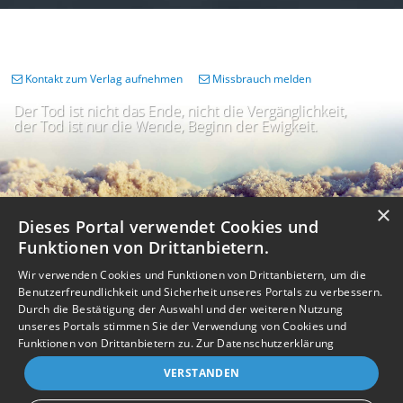
Kontakt zum Verlag aufnehmen
Missbrauch melden
Der Tod ist nicht das Ende, nicht die Vergänglichkeit,
der Tod ist nur die Wende, Beginn der Ewigkeit.
×
Dieses Portal verwendet Cookies und
Funktionen von Drittanbietern.
Wir verwenden Cookies und Funktionen von Drittanbietern, um die
Benutzerfreundlichkeit und Sicherheit unseres Portals zu verbessern.
Durch die Bestätigung der Auswahl und der weiteren Nutzung
unseres Portals stimmen Sie der Verwendung von Cookies und
Impressum
Nutzungsbedingungen
Datenschutz
AGB
I
Barrierefreiheit
Barriere melden
Accessibility-Modus aktivieren
Funktionen von Drittanbietern zu.
Zur Datenschutzerklärung
I
m
Kontrastmodus aktivieren
VERSTANDEN
m
A
Kontakt
eigenes Gedenkportal erstellen
K
c